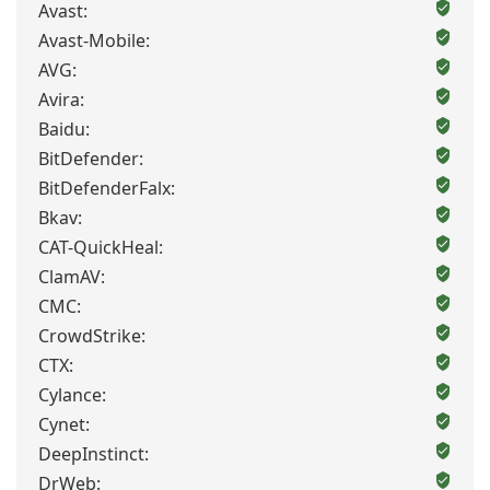
Avast:
Avast-Mobile:
AVG:
Avira:
Baidu:
BitDefender:
BitDefenderFalx:
Bkav:
CAT-QuickHeal:
ClamAV:
CMC:
CrowdStrike:
CTX:
Cylance:
Cynet:
DeepInstinct:
DrWeb: