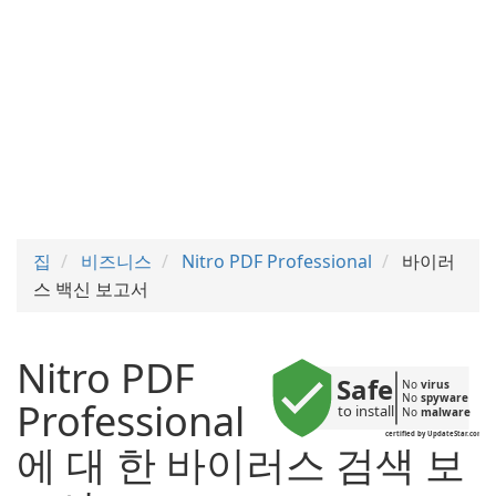
집
비즈니스
Nitro PDF Professional
바이러
스 백신 보고서
Nitro PDF
Safe
No 
virus
No 
spyware
Professional
to install
No 
malware
certified by UpdateStar.com
에 대 한 바이러스 검색 보