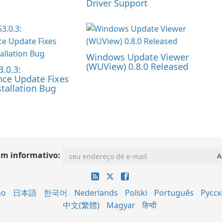
Driver Support
Windows Update Viewer
(WUView) 0.8.0 Released
3.0.3:
ce Update Fixes
tallation Bug
im informativo:
no
日本語
한국어
Nederlands
Polski
Português
Русс
中文(繁體)
Magyar
हिन्दी