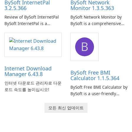
BySoft InternetPal
BySoft Network
3.2.5.366
Monitor 1.3.5.363
Review of BySoft InternetPal
BySoft Network Monitor by
BySoft InternetPal is a
BySoft is a comprehensive
comprehensive software
network monitoring software
application designed to
designed to help businesses
B
monitor your internet
effectively manage their
connection and provide real-
network infrastructure.
time insights into its
performance.
Internet Download
BySoft Free BMI
Manager 6.43.8
Calculator 1.1.5.364
인터넷 다운로드 관리자로 다운
BySoft Free BMI Calculator by
로드 속도를 높이십시오!
BySoft is a user-friendly
software application
designed to help you
모든 최신 업데이트
calculate your Body Mass
Index quickly and accurately.