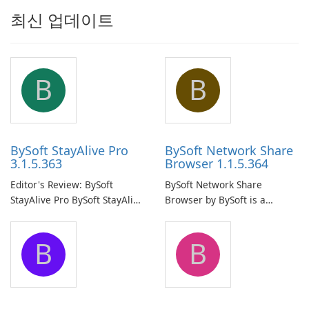
최신 업데이트
B
B
BySoft StayAlive Pro
BySoft Network Share
3.1.5.363
Browser 1.1.5.364
Editor's Review: BySoft
BySoft Network Share
StayAlive Pro BySoft StayAlive
Browser by BySoft is a
Pro is a reliable software
comprehensive software
application designed to
application that allows users
B
B
ensure the continuous and
to easily browse and manage
uninterrupted operation of
shared folders on their
your computer system.
network.