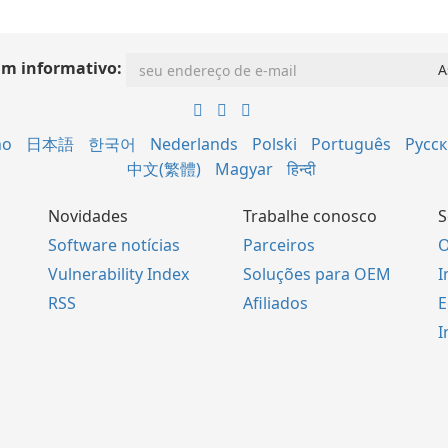
im informativo:
no
日本語
한국어
Nederlands
Polski
Português
Русс
中文(繁體)
Magyar
हिन्दी
Novidades
Trabalhe conosco
S
Software notícias
Parceiros
O
Vulnerability Index
Soluções para OEM
I
RSS
Afiliados
E
I