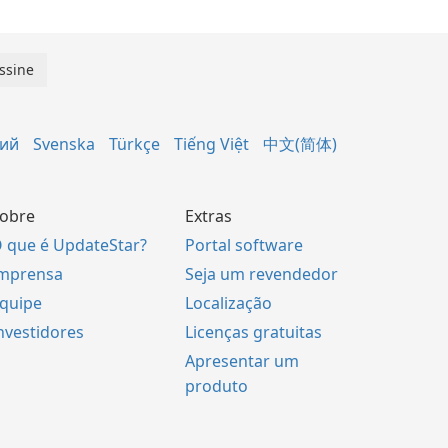
кий
Svenska
Türkçe
Tiếng Việt
中文(简体)
obre
Extras
 que é UpdateStar?
Portal software
mprensa
Seja um revendedor
quipe
Localização
nvestidores
Licenças gratuitas
Apresentar um
produto