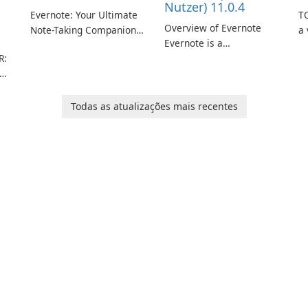
Nutzer) 11.0.4
Evernote: Your Ultimate
TO
Overview of Evernote
Note-Taking Companion
a 
Evernote is a
Evernote, developed by
m
R:
comprehensive note-
EverNote Corp., is a
de
taking and organization
versatile note-taking
in
software designed to
application that helps
or
help users capture,
users capture ideas,
in
Todas as atualizações mais recentes
rm
organize, and access
organize to-do lists, and
information across
keep track of important
multiple devices.
information.
or
s
…