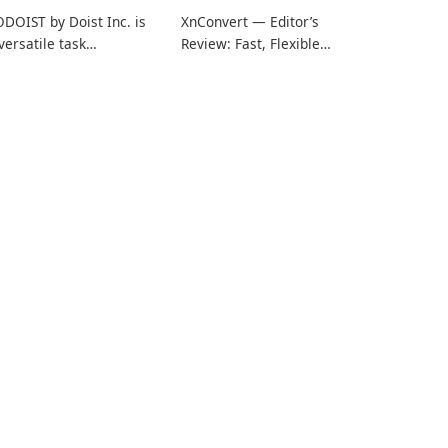
DOIST by Doist Inc. is
XnConvert — Editor’s
versatile task
Review: Fast, Flexible
anagement tool
Batch Image Converter
signed to help
for Windows, macOS and
dividuals and teams
Linux XnConvert is a
ganize their work and
polished, cross-platform
crease productivity.
batch image processor
from XnSoft that
balances depth and
simplicity.