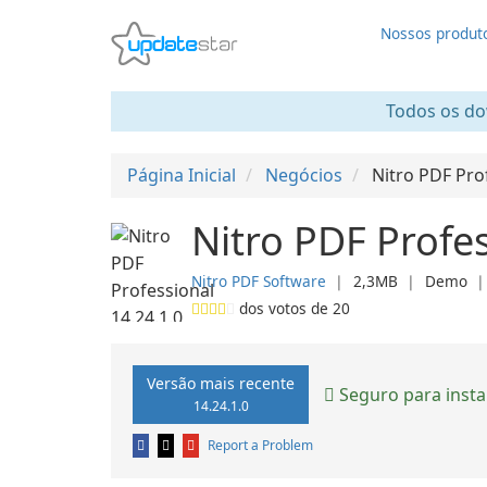
Nossos produt
Todos os dow
Página Inicial
Negócios
Nitro PDF Pro
Nitro PDF Profes
Nitro PDF Software
❘
2,3MB
❘
Demo
dos votos de
20
Versão mais recente
Seguro para insta
14.24.1.0
Report a Problem