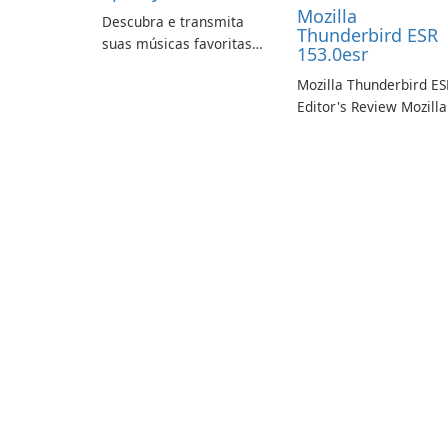
Mozilla
Descubra e transmita
Thunderbird ESR
suas músicas favoritas
153.0esr
com o Spotify.
Mozilla Thunderbird ES
Editor's Review Mozilla
Thunderbird ESR
(Extended Support
Release) is the long-te
support channel of the
Thunderbird desktop
email client designed f
organizations and user
who need predictable 