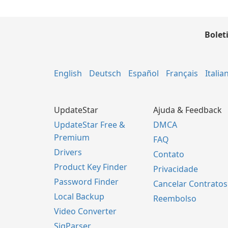
Bolet
English
Deutsch
Español
Français
Italia
UpdateStar
Ajuda & Feedback
UpdateStar Free &
DMCA
Premium
FAQ
Drivers
Contato
Product Key Finder
Privacidade
Password Finder
Cancelar Contratos
Local Backup
Reembolso
Video Converter
SigParser