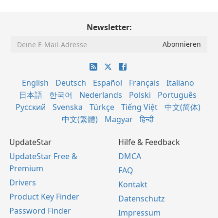
Newsletter:
English
Deutsch
Español
Français
Italiano
日本語
한국어
Nederlands
Polski
Português
Русский
Svenska
Türkçe
Tiếng Việt
中文(简体)
中文(繁體)
Magyar
हिन्दी
UpdateStar
Hilfe & Feedback
UpdateStar Free &
DMCA
Premium
FAQ
Drivers
Kontakt
Product Key Finder
Datenschutz
Password Finder
Impressum