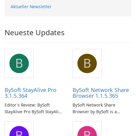
Aktueller Newsletter
Neueste Updates
B
B
BySoft StayAlive Pro
BySoft Network Share
3.1.5.364
Browser 1.1.5.365
Editor's Review: BySoft
BySoft Network Share
StayAlive Pro BySoft StayAlive
Browser by BySoft is a
Pro is a reliable software
comprehensive software
application designed to
application that allows users
B
B
ensure the continuous and
to easily browse and manage