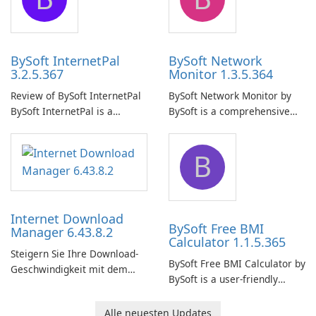
uninterrupted operation of
shared folders on their
your computer system.
network.
BySoft InternetPal
BySoft Network
3.2.5.367
Monitor 1.3.5.364
Review of BySoft InternetPal
BySoft Network Monitor by
BySoft InternetPal is a
BySoft is a comprehensive
comprehensive software
network monitoring software
application designed to
designed to help businesses
B
monitor your internet
effectively manage their
connection and provide real-
network infrastructure.
time insights into its
performance.
Internet Download
BySoft Free BMI
Manager 6.43.8.2
Calculator 1.1.5.365
Steigern Sie Ihre Download-
BySoft Free BMI Calculator by
Geschwindigkeit mit dem
BySoft is a user-friendly
Internet Download Manager!
software application
designed to help you
Alle neuesten Updates