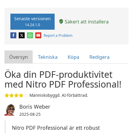
Senaste versionen
Säkert att installera
14.24.1.0
Report a Problem
Översyn
Tekniska
Köpa
Redigera
Öka din PDF-produktivitet
med Nitro PDF Professional!
Människobyggd. AI-förbättrad.
Boris Weber
2025-08-25
Nitro PDF Professional är ett robust