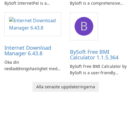
BySoft InternetPal is a
BySoft is a comprehensive
comprehensive software
network monitoring software
application designed to
designed to help businesses
B
monitor your internet
effectively manage their
connection and provide real-
network infrastructure.
time insights into its
performance.
Internet Download
BySoft Free BMI
Manager 6.43.8
Calculator 1.1.5.364
Öka din
BySoft Free BMI Calculator by
nedladdningshastighet med
BySoft is a user-friendly
Internet Download Manager!
software application
designed to help you
Alla senaste uppdateringarna
calculate your Body Mass
Index quickly and accurately.