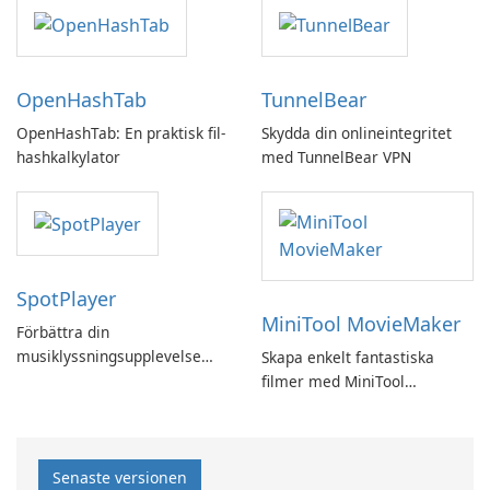
OpenHashTab
TunnelBear
OpenHashTab: En praktisk fil-
Skydda din onlineintegritet
hashkalkylator
med TunnelBear VPN
SpotPlayer
MiniTool MovieMaker
Förbättra din
musiklyssningsupplevelse
Skapa enkelt fantastiska
med SpotPlayer
filmer med MiniTool
MovieMaker.
Senaste versionen