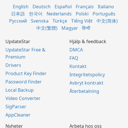
English
Deutsch
Español
Français
Italiano
日本語
한국어
Nederlands
Polski
Português
Русский
Svenska
Türkçe
Tiếng Việt
中文(简体)
中文(繁體)
Magyar
हिन्दी
UpdateStar
Hjälp & feedback
UpdateStar Free &
DMCA
Premium
FAQ
Drivers
Kontakt
Product Key Finder
Integritetspolicy
Password Finder
Avbryt kontrakt
Local Backup
Återbetalning
Video Converter
SigParser
AppCleaner
Nyheter
Arbeta hos oss