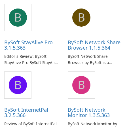
B
B
BySoft StayAlive Pro
BySoft Network Share
3.1.5.363
Browser 1.1.5.364
Editor's Review: BySoft
BySoft Network Share
StayAlive Pro BySoft StayAlive
Browser by BySoft is a
Pro is a reliable software
comprehensive software
application designed to
application that allows users
B
B
ensure the continuous and
to easily browse and manage
uninterrupted operation of
shared folders on their
your computer system.
network.
BySoft InternetPal
BySoft Network
3.2.5.366
Monitor 1.3.5.363
Review of BySoft InternetPal
BySoft Network Monitor by